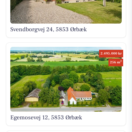
Svendborgvej 24, 5853 Ørbæk
2.495.000 kr
2
256 m
Egemosevej 12, 5853 Ørbæk