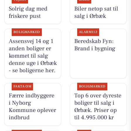
Solrig dag med
Biler netop sat til
friskere pust
salg i Ørbæk
BOLIGMARKED
ALARM112
Assensvej 14 og 1
Beredskab Fyn:
anden boliger er
Brand i bygning
kommet til salg
denne uge i Ørbæk
- se boligerne her.
FAKTA OM
BOLIGMARKED
Færre indbyggere
Top 6 over dyreste
i Nyborg
boliger til salg i
Kommune oplever
Ørbæk. Priser op
indbrud
til 4.995.000 kr