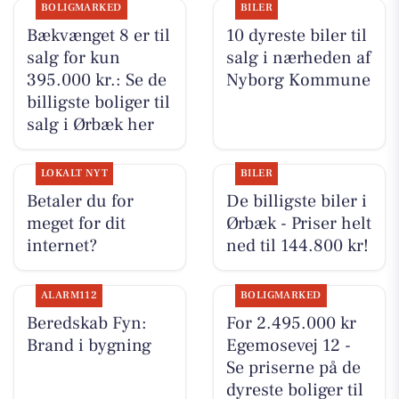
BOLIGMARKED
BILER
Bækvænget 8 er til
10 dyreste biler til
salg for kun
salg i nærheden af
395.000 kr.: Se de
Nyborg Kommune
billigste boliger til
salg i Ørbæk her
LOKALT NYT
BILER
Betaler du for
De billigste biler i
meget for dit
Ørbæk - Priser helt
internet?
ned til 144.800 kr!
ALARM112
BOLIGMARKED
Beredskab Fyn:
For 2.495.000 kr
Brand i bygning
Egemosevej 12 -
Se priserne på de
dyreste boliger til