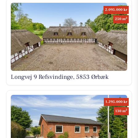
2.095.000 kr
2
250 m
Longvej 9 Refsvindinge, 5853 Ørbæk
1.295.000 kr
2
130 m