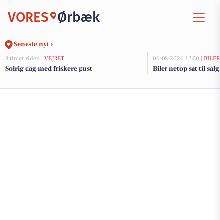
VORES
Ørbæk
Seneste nyt ›
8 timer siden |
VEJRET
06-08-2026 12:50 |
BILER
Solrig dag med friskere pust
Biler netop sat til sal