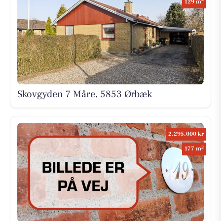
129 m
Skovgyden 7 Måre, 5853 Ørbæk
2.295.000 kr
2
177 m