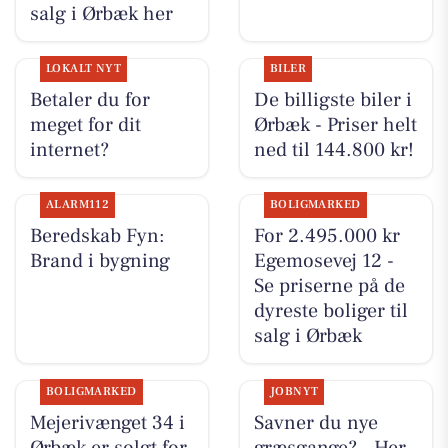
salg i Ørbæk her
LOKALT NYT
BILER
Betaler du for
De billigste biler i
meget for dit
Ørbæk - Priser helt
internet?
ned til 144.800 kr!
ALARM112
BOLIGMARKED
Beredskab Fyn:
For 2.495.000 kr
Brand i bygning
Egemosevej 12 -
Se priserne på de
dyreste boliger til
salg i Ørbæk
BOLIGMARKED
JOBNYT
Mejerivænget 34 i
Savner du nye
Ørbæk er solgt for
græsgange? - Her