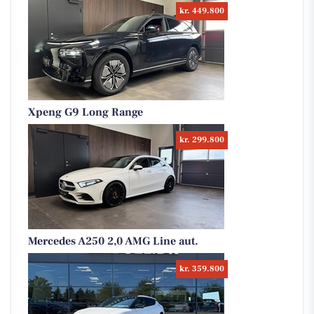
kr. 449.800
Xpeng G9 Long Range
kr. 299.800
Mercedes A250 2,0 AMG Line aut.
kr. 359.800