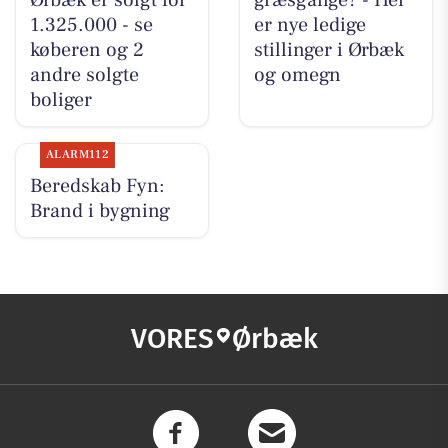
1.325.000 - se
er nye ledige
køberen og 2
stillinger i Ørbæk
andre solgte
og omegn
boliger
ALARM112
Beredskab Fyn:
Brand i bygning
VORES
Ørbæk