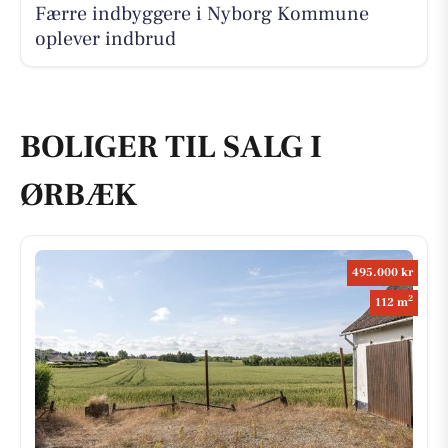
Færre indbyggere i Nyborg Kommune
oplever indbrud
BOLIGER TIL SALG I
ØRBÆK
495.000 kr
2
112 m