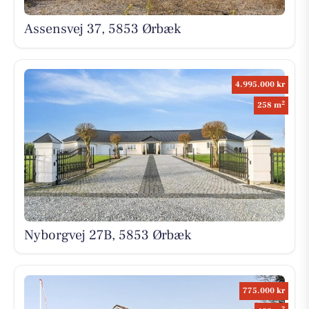
Assensvej 37, 5853 Ørbæk
4.995.000 kr
2
258 m
Nyborgvej 27B, 5853 Ørbæk
775.000 kr
2