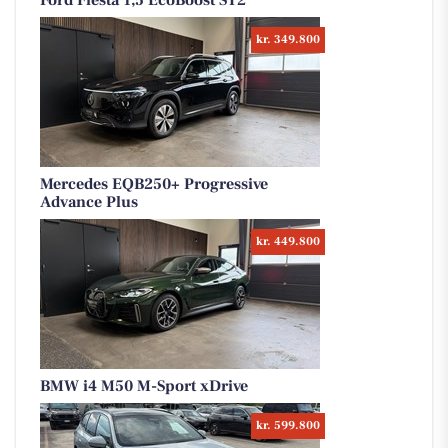
Ford Fiesta 1,5 EcoBoost ST2
kr. 349.800
Mercedes EQB250+ Progressive
Advance Plus
kr. 449.800
BMW i4 M50 M-Sport xDrive
kr. 599.800