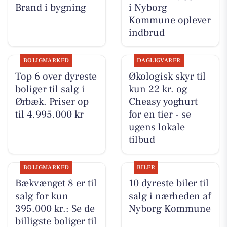
Brand i bygning
i Nyborg
Kommune oplever
indbrud
BOLIGMARKED
DAGLIGVARER
Top 6 over dyreste
Økologisk skyr til
boliger til salg i
kun 22 kr. og
Ørbæk. Priser op
Cheasy yoghurt
til 4.995.000 kr
for en tier - se
ugens lokale
tilbud
BOLIGMARKED
BILER
Bækvænget 8 er til
10 dyreste biler til
salg for kun
salg i nærheden af
395.000 kr.: Se de
Nyborg Kommune
billigste boliger til