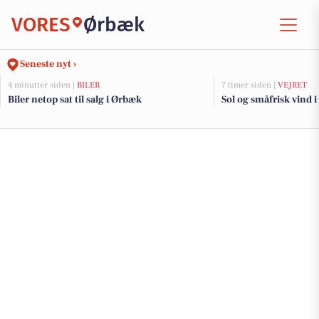
VORES
Ørbæk
Seneste nyt ›
4 minutter siden |
BILER
7 timer siden |
VEJRET
Biler netop sat til salg i Ørbæk
Sol og småfrisk vind i