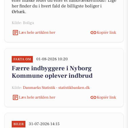
eller måske leder du efter et håndværkertilbud? Lige
her finder du i hvert fald de billigste boliger i
Ørbæk.
Kilde: Boliga
Læs hele artiklen her
Kopiér link
01-08-2026 10:20
FAKTA OM
Færre indbyggere i Nyborg
Kommune oplever indbrud
Kilde:
Danmarks Statistik - statistikbanken.dk
Læs hele artiklen her
Kopiér link
31-07-2026 14:15
BILER