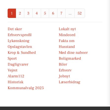
1
2
3
4
5
6
7
...
52
Det sker
Lokalt nyt
Erhvervsprofil
Mindeord
Lykønskning
Fakta om
Opslagstavlen
Husstand
Krop & Sundhed
Mød dine naboer
Sport
Boligmarked
Dagligvarer
Biler
Vejret
Erhverv
Alarm112
Jobnyt
Historisk
Læserbidrag
Kommunalvalg 2025