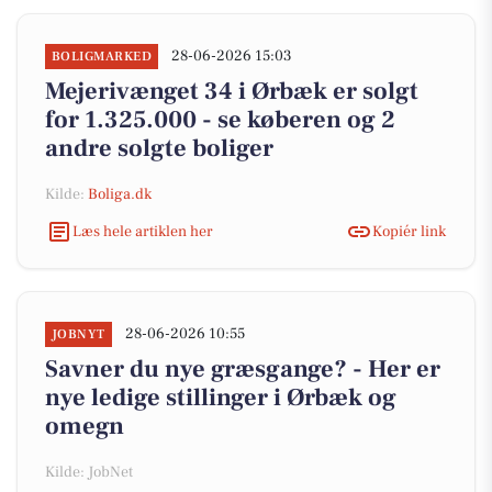
28-06-2026 15:03
BOLIGMARKED
Mejerivænget 34 i Ørbæk er solgt
for 1.325.000 - se køberen og 2
andre solgte boliger
Kilde:
Boliga.dk
Læs hele artiklen her
Kopiér link
28-06-2026 10:55
JOBNYT
Savner du nye græsgange? - Her er
nye ledige stillinger i Ørbæk og
omegn
Kilde: JobNet