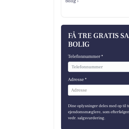
bolig ›
FÅ TRE GRATIS S
BOLIG
Telefonnummer *
Adresse *
Adresse
Dine oplysninger deles med op til t
ejendomsmæglere, som efterfølgend
vedr. salgsvurdering.