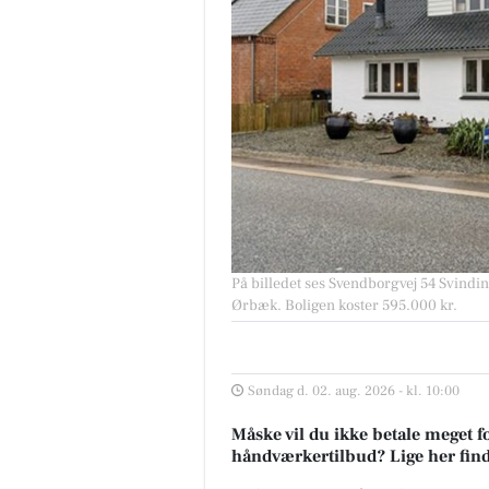
På billedet ses Svendborgvej 54 Svinding
Ørbæk. Boligen koster 595.000 kr.
Søndag d. 02. aug. 2026 - kl. 10:00
Måske vil du ikke betale meget fo
håndværkertilbud? Lige her finde