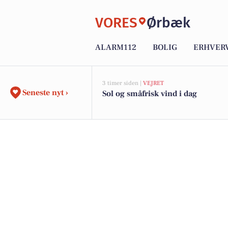
VORES
Ørbæk
ALARM112
BOLIG
ERHVER
3 timer siden |
VEJRET
Seneste nyt ›
Sol og småfrisk vind i dag