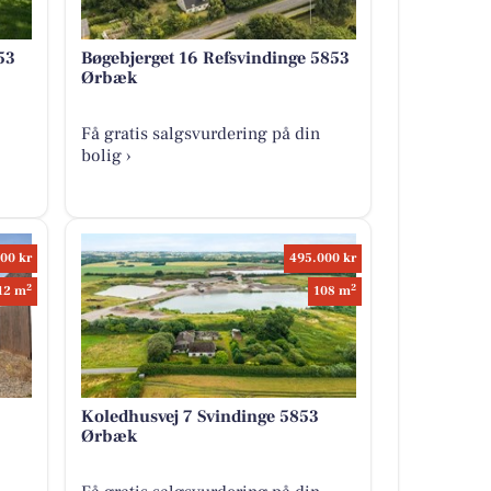
53
Bøgebjerget 16 Refsvindinge 5853
Ørbæk
Få gratis salgsvurdering på din
bolig ›
00 kr
495.000 kr
2
2
12 m
108 m
Koledhusvej 7 Svindinge 5853
Ørbæk