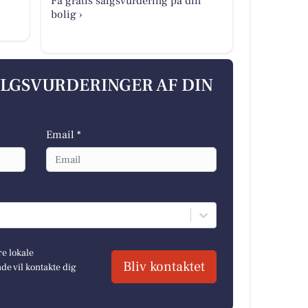
Få gratis salgsvurdering på din
bolig ›
ALGSVURDERINGER AF DIN
Email *
re lokale
Bliv kontaktet
e vil kontakte dig