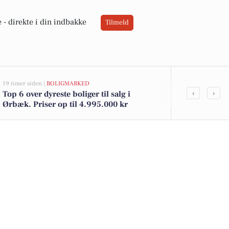
 -
direkte i din indbakke
Tilmeld
19 timer siden |
BOLIGMARKED
03-08-2026 17:00
‹
›
Top 6 over dyreste boliger til salg i
Beredskab F
Ørbæk. Priser op til 4.995.000 kr