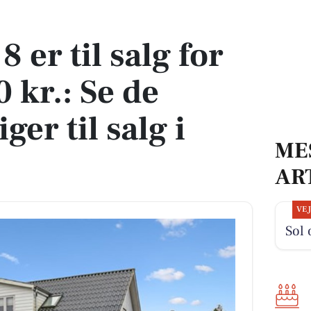
kr.: Se de billigste boliger til salg i Ørbæk her
er til salg for
 kr.: Se de
iger til salg i
ME
AR
VE
Sol 