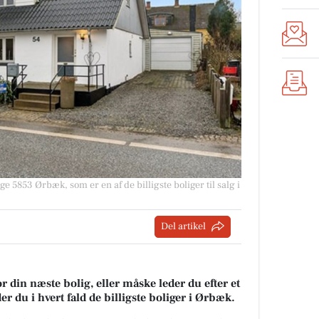
e 5853 Ørbæk, som er en af de billigste boliger til salg i
Del artikel
r din næste bolig, eller måske leder du efter et
r du i hvert fald de billigste boliger i Ørbæk.