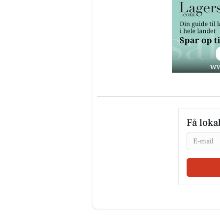
Få loka
Email