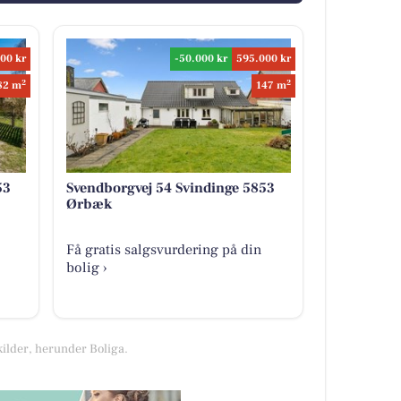
00 kr
-50.000 kr
595.000 kr
2
2
82 m
147 m
53
Svendborgvej 54 Svindinge 5853
Ørbæk
Få gratis salgsvurdering på din
bolig ›
kilder, herunder Boliga.