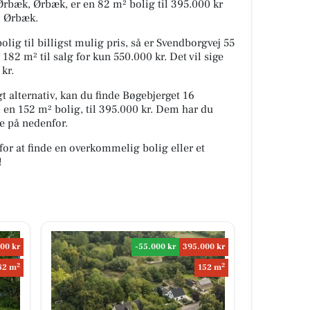
bæk, Ørbæk, er en 82 m² bolig til 395.000 kr
 i Ørbæk.
olig til billigst mulig pris, så er Svendborgvej 55
82 m² til salg for kun 550.000 kr. Det vil sige
kr.
 alternativ, kan du finde Bøgebjerget 16
en 152 m² bolig, til 395.000 kr. Dem har du
e på nedenfor.
for at finde en overkommelig bolig eller et
!
00 kr
-55.000 kr
395.000 kr
2
2
82 m
152 m