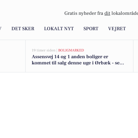
Gratis nyheder fra
dit
lokalområde
V
DET SKER
LOKALT NYT
SPORT
VEJRET
19 timer siden |
BOLIGMARKED
Assensvej 14 og 1 anden boliger er
kommet til salg denne uge i Ørbæk - se
boligerne her.