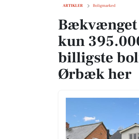
Bækvænget 8 er til salg for kun 395.000 
ARTIKLER
Boligmarked
Bækvænget 8 
kun 395.000
billigste bol
Ørbæk her