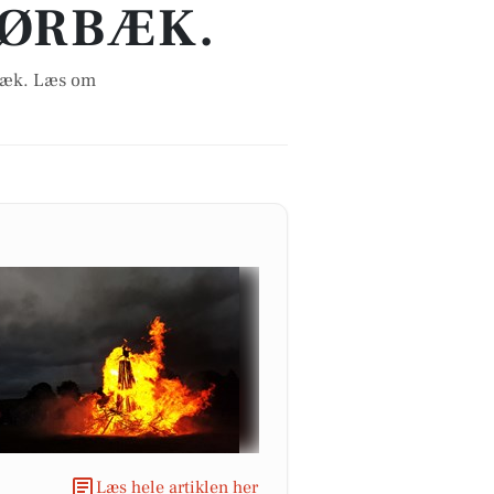
 ØRBÆK.
rbæk. Læs om
Læs hele artiklen her