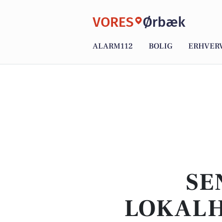
VORES
Ørbæk
ALARM112
BOLIG
ERHVER
SE
LOKALH