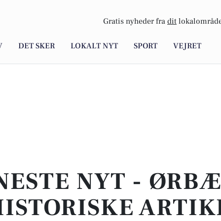
Gratis nyheder fra
dit
lokalområde
V
DET SKER
LOKALT NYT
SPORT
VEJRET
NESTE NYT - ØRBÆ
ISTORISKE ARTIK