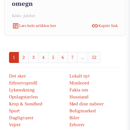
omegn
Kilde: JobNet
Læs hele artiklen her
Kopiér link
1
2
3
4
5
6
7
...
52
Det sker
Lokalt nyt
Erhvervsprofil
Mindeord
Lykønskning
Fakta om
Opslagstavlen
Husstand
Krop & Sundhed
Mød dine naboer
Sport
Boligmarked
Dagligvarer
Biler
Vejret
Erhverv