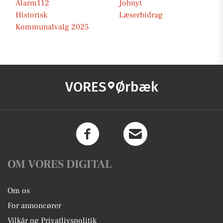
Alarm112
Jobnyt
Historisk
Læserbidrag
Kommunalvalg 2025
VORES
Ørbæk
OM VORES DIGITAL
Om os
For annoncører
Vilkår og Privatlivspolitik