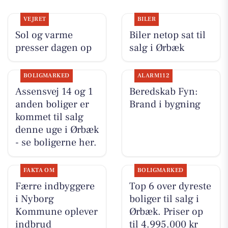
VEJRET
BILER
Sol og varme
Biler netop sat til
presser dagen op
salg i Ørbæk
BOLIGMARKED
ALARM112
Assensvej 14 og 1
Beredskab Fyn:
anden boliger er
Brand i bygning
kommet til salg
denne uge i Ørbæk
- se boligerne her.
FAKTA OM
BOLIGMARKED
Færre indbyggere
Top 6 over dyreste
i Nyborg
boliger til salg i
Kommune oplever
Ørbæk. Priser op
indbrud
til 4.995.000 kr