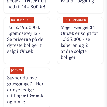
Ørbæk - Priser helt
Brand i bygning
ned til 144.800 kr!
BOLIGMARKED
BOLIGMARKED
For 2.495.000 kr
Mejerivænget 34 i
Egemosevej 12 -
Ørbæk er solgt for
Se priserne på de
1.325.000 - se
dyreste boliger til
køberen og 2
salg i Ørbæk
andre solgte
boliger
JOBNYT
Savner du nye
græsgange? - Her
er nye ledige
stillinger i Ørbæk
og omegn