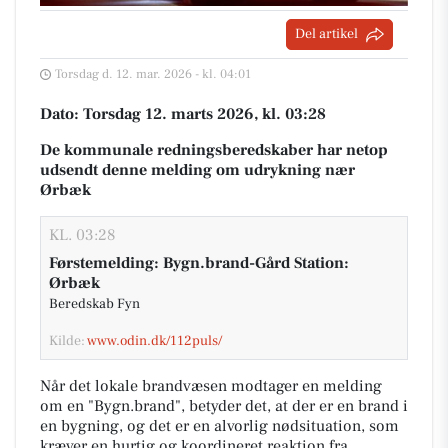
Del artikel
Torsdag d. 12. mar. 2026 - kl. 04:01
Dato: Torsdag 12. marts 2026, kl. 03:28
De kommunale redningsberedskaber har netop
udsendt denne melding om udrykning nær
Ørbæk
KL. 03:28
Førstemelding: Bygn.brand-Gård Station:
Ørbæk
Beredskab Fyn
Kilde:
www.odin.dk/112puls/
Når det lokale brandvæsen modtager en melding
om en "Bygn.brand", betyder det, at der er en brand i
en bygning, og det er en alvorlig nødsituation, som
kræver en hurtig og koordineret reaktion fra