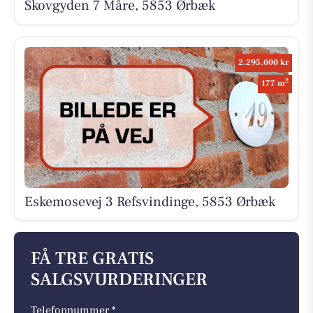
Skovgyden 7 Måre, 5853 Ørbæk
2.295.000 kr
2
177 m
Eskemosevej 3 Refsvindinge, 5853 Ørbæk
FÅ TRE GRATIS
SALGSVURDERINGER
Telefonnummer *