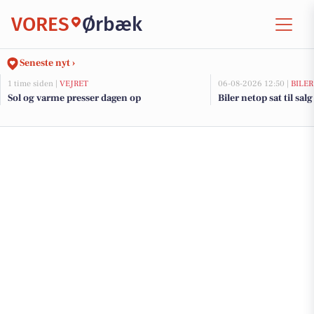
VORES
Ørbæk
Seneste nyt ›
1 time siden |
VEJRET
06-08-2026 12:50 |
BILER
Sol og varme presser dagen op
Biler netop sat til sal