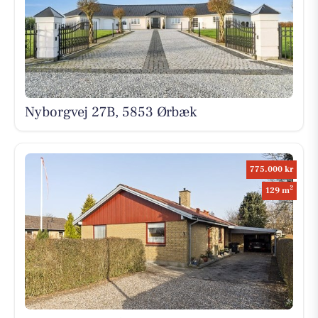
Nyborgvej 27B, 5853 Ørbæk
775.000 kr
2
129 m