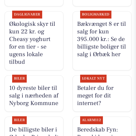
DAGLIGVARER
BOLIGMARKED
Økologisk skyr til
Bækvænget 8 er til
kun 22 kr. og
salg for kun
Cheasy yoghurt
395.000 kr.: Se de
for en tier - se
billigste boliger til
ugens lokale
salg i Ørbæk her
tilbud
BILER
LOKALT NYT
10 dyreste biler til
Betaler du for
salg i nærheden af
meget for dit
Nyborg Kommune
internet?
BILER
ALARM112
De billigste biler i
Beredskab Fyn: