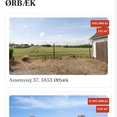
ØRBÆK
495.000 kr
2
112 m
Assensvej 37, 5853 Ørbæk
4.995.000 kr
2
258 m