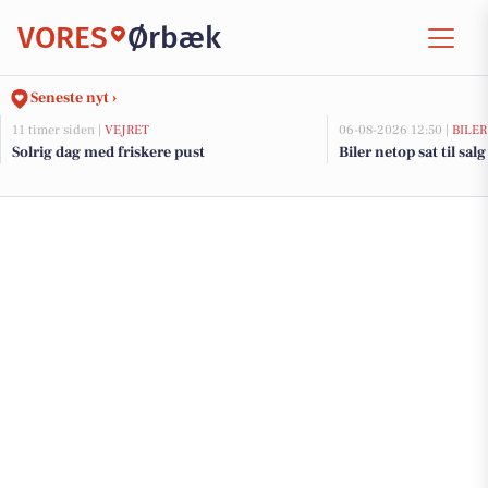
VORES
Ørbæk
Seneste nyt ›
11 timer siden |
VEJRET
06-08-2026 12:50 |
BILER
Solrig dag med friskere pust
Biler netop sat til sal