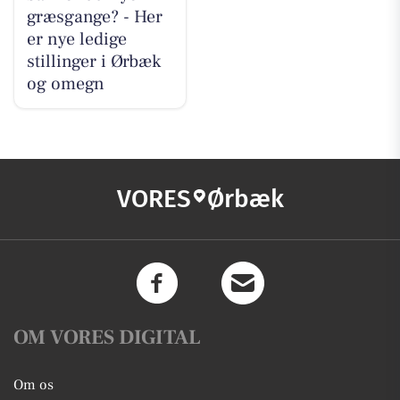
græsgange? - Her
er nye ledige
stillinger i Ørbæk
og omegn
VORES
Ørbæk
OM VORES DIGITAL
Om os