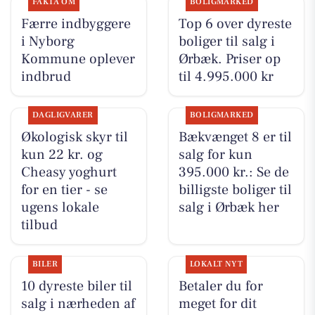
FAKTA OM
BOLIGMARKED
Færre indbyggere
Top 6 over dyreste
i Nyborg
boliger til salg i
Kommune oplever
Ørbæk. Priser op
indbrud
til 4.995.000 kr
DAGLIGVARER
BOLIGMARKED
Økologisk skyr til
Bækvænget 8 er til
kun 22 kr. og
salg for kun
Cheasy yoghurt
395.000 kr.: Se de
for en tier - se
billigste boliger til
ugens lokale
salg i Ørbæk her
tilbud
BILER
LOKALT NYT
10 dyreste biler til
Betaler du for
salg i nærheden af
meget for dit