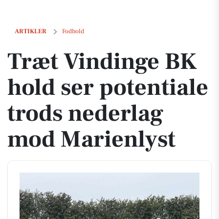
Træt Vindinge BK hold ser potentiale trods nederlag mod Marienlyst
ARTIKLER
Fodbold
Træt Vindinge BK
hold ser potentiale
trods nederlag
mod Marienlyst