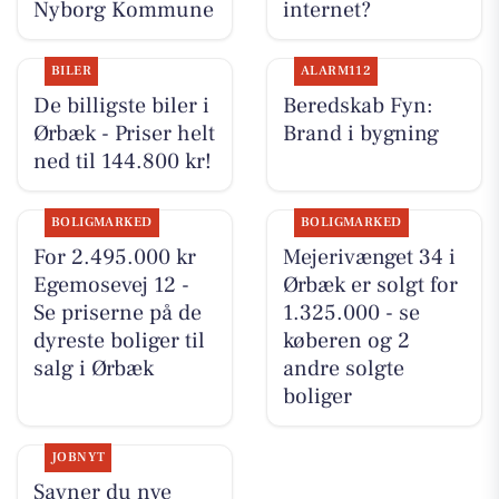
Nyborg Kommune
internet?
BILER
ALARM112
De billigste biler i
Beredskab Fyn:
Ørbæk - Priser helt
Brand i bygning
ned til 144.800 kr!
BOLIGMARKED
BOLIGMARKED
For 2.495.000 kr
Mejerivænget 34 i
Egemosevej 12 -
Ørbæk er solgt for
Se priserne på de
1.325.000 - se
dyreste boliger til
køberen og 2
salg i Ørbæk
andre solgte
boliger
JOBNYT
Savner du nye