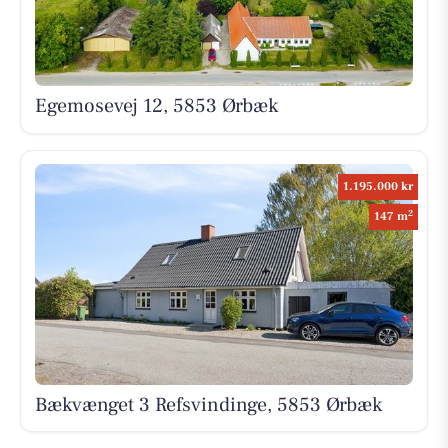
Egemosevej 12, 5853 Ørbæk
1.195.000 kr
2
147 m
Bækvænget 3 Refsvindinge, 5853 Ørbæk