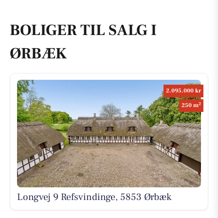
BOLIGER TIL SALG I
ØRBÆK
2.095.000 kr
2
250 m
Longvej 9 Refsvindinge, 5853 Ørbæk