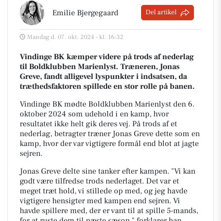
Emilie Bjergegaard
Del artikel
Mandag d. 07. okt. 2024 - kl. 16:32
Vindinge BK kæmper videre på trods af nederlag
til Boldklubben Marienlyst. Træneren, Jonas
Greve, fandt alligevel lyspunkter i indsatsen, da
træthedsfaktoren spillede en stor rolle på banen.
Vindinge BK mødte Boldklubben Marienlyst den 6.
oktober 2024 som udehold i en kamp, hvor
resultatet ikke helt gik deres vej. På trods af et
nederlag, betragter træner Jonas Greve dette som en
kamp, hvor der var vigtigere formål end blot at jagte
sejren.
Jonas Greve delte sine tanker efter kampen. "Vi kan
godt være tilfredse trods nederlaget. Det var et
meget træt hold, vi stillede op med, og jeg havde
vigtigere hensigter med kampen end sejren. Vi
havde spillere med, der er vant til at spille 5-mands,
for at ruste dem til næste sæson," forklarer han.