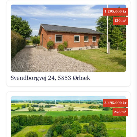
1.295.000 kr
2
130 m
Svendborgvej 24, 5853 Ørbæk
2.495.000 kr
2
256 m