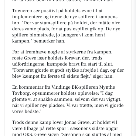
Træneren ser positivt på holdets evne til at
implementere og træne de nye spillere i kampens
løb. "Der var stamspillere på holdet, der måtte ofre
deres vante plads, for at puslespillet gik op. De nye
spillere blomstrede, jo længere vi kom hen i
kampen," bemærker han.
For at fremhæve nogle af styrkerne fra kampen,
roste Greve især holdets forsvar, der, trods
udfordringerne, kæmpede bravt fra start til slut.
"Forsvaret gjorde et godt stykke arbejde i dag, og der
blev kæmpet fra første til sidste fløjt," siger han.
En kommentar fra Vindinge BK-spilleren Mynthe
Tovborg, opsummerer holdets oplevelse: "I dag
glemte vi at snakke sammen, selvom det var vigtigt,
når vi spiller nye pladser. Vi var trætte, men vi gjorde
vores bedste."
Trods denne kamp lover Jonas Greve, at holdet vil
være tilbage på rette spor i sæsonens sidste opgør
mod OKS. Greve siger: "Sæsonen skal sluttes af med